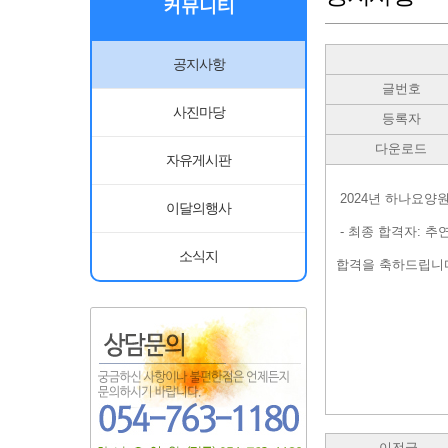
커뮤니티
공지사항
글번호
사진마당
등록자
다운로드
자유게시판
2024년 하나요양
이달의행사
- 최종 합격자: 추연
소식지
합격을 축하드립니
이전글